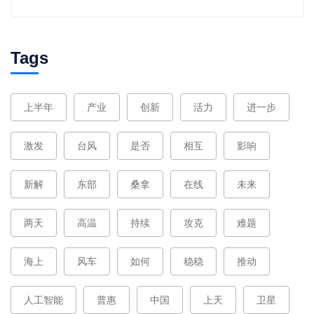
Tags
上半年
产业
创新
活力
进一步
激发
台风
是否
相互
影响
新解
东部
桑拿
在线
未来
两天
高温
持续
攻克
难题
海上
风车
如何
稳稳
推动
人工智能
普惠
中国
上天
卫星