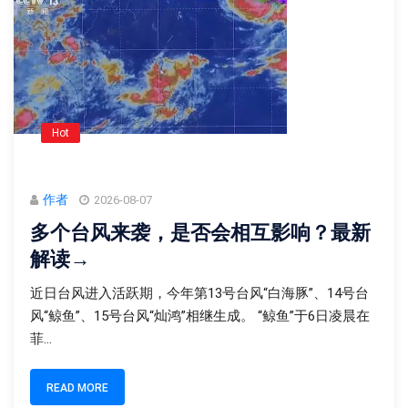
Hot
作者
2026-08-07
多个台风来袭，是否会相互影响？最新
解读→
近日台风进入活跃期，今年第13号台风“白海豚”、14号台
风“鲸鱼”、15号台风“灿鸿”相继生成。 “鲸鱼”于6日凌晨在
菲...
READ MORE