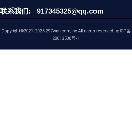
联系我们: 917345325@qq.com
Copyright©2021-2025 297wan.com,Inc.All rights reserved. 蜀ICP备
20013530号-1