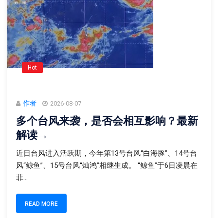
Hot
作者
2026-08-07
多个台风来袭，是否会相互影响？最新
解读→
近日台风进入活跃期，今年第13号台风“白海豚”、14号台
风“鲸鱼”、15号台风“灿鸿”相继生成。 “鲸鱼”于6日凌晨在
菲...
READ MORE