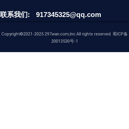
联系我们: 917345325@qq.com
Copyright©2021-2025 297wan.com,Inc.All rights reserved. 蜀ICP备
20013530号-1