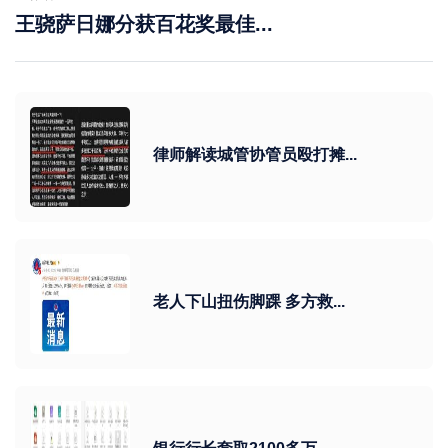
王骁萨日娜分获百花奖最佳...
律师解读城管协管员殴打摊...
老人下山扭伤脚踝 多方救...