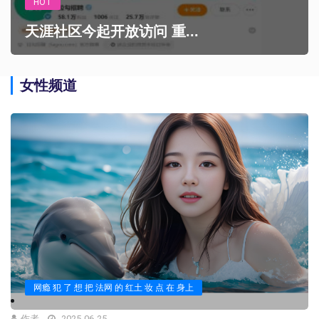
HOT
天涯社区今起开放访问 重...
女性频道
网瘾 犯 了 想 把 法网 的 红土 妆 点 在 身上
作者
2025-06-25