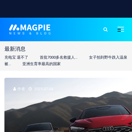
最新消息
温泉
多名中国游客称冰岛租车...
活力中国调研行
外交部回应美越
紧
达成贸易...
香港回归祖国28年
作者
2025-07-04