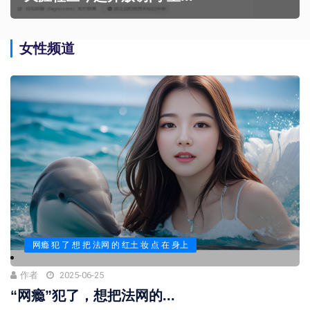
女性频道
网瘾 犯 了 想 把 法网 的 红土 妆 点 在 身上
作者
2025-06-25
“网瘾”犯了，想把法网的...