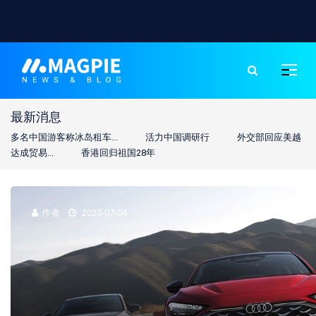
最新消息
温泉
多名中国游客称冰岛租车...
活力中国调研行
外交部回应美越
紧
达成贸易...
香港回归祖国28年
红
作者
2025-07-04